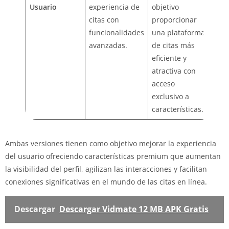
Usuario
experiencia de
objetivo
citas con
proporcionar
funcionalidades
una plataforma
avanzadas.
de citas más
eficiente y
atractiva con
acceso
exclusivo a
características.
Ambas versiones tienen como objetivo mejorar la experiencia
del usuario ofreciendo características premium que aumentan
la visibilidad del perfil, agilizan las interacciones y facilitan
conexiones significativas en el mundo de las citas en línea.
Descargar
Descargar Vidmate 12 MB APK Gratis