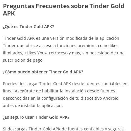
Preguntas Frecuentes sobre Tinder Gold
APK
¿Qué es Tinder Gold APK?
Tinder Gold APK es una versión modificada de la aplicación
Tinder que ofrece acceso a funciones premium, como likes
ilimitados, «Likes You», retroceso y más, sin necesidad de una
suscripción de pago.
¿Cómo puedo obtener Tinder Gold APK?
Puedes descargar Tinder Gold APK desde fuentes confiables en
línea. Asegúrate de habilitar la instalación desde fuentes
desconocidas en la configuración de tu dispositivo Android
antes de instalar la aplicación.
¿Es seguro usar Tinder Gold APK?
Si descargas Tinder Gold APK de fuentes confiables y seguras,