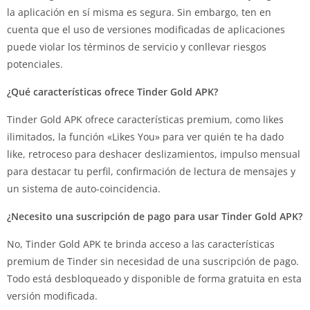
la aplicación en sí misma es segura. Sin embargo, ten en
cuenta que el uso de versiones modificadas de aplicaciones
puede violar los términos de servicio y conllevar riesgos
potenciales.
¿Qué características ofrece Tinder Gold APK?
Tinder Gold APK ofrece características premium, como likes
ilimitados, la función «Likes You» para ver quién te ha dado
like, retroceso para deshacer deslizamientos, impulso mensual
para destacar tu perfil, confirmación de lectura de mensajes y
un sistema de auto-coincidencia.
¿Necesito una suscripción de pago para usar Tinder Gold APK?
No, Tinder Gold APK te brinda acceso a las características
premium de Tinder sin necesidad de una suscripción de pago.
Todo está desbloqueado y disponible de forma gratuita en esta
versión modificada.