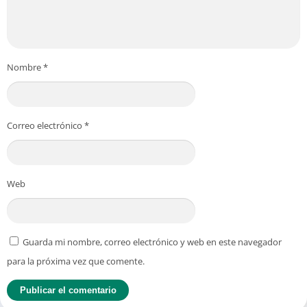
Nombre
*
Correo electrónico
*
Web
Guarda mi nombre, correo electrónico y web en este navegador
para la próxima vez que comente.