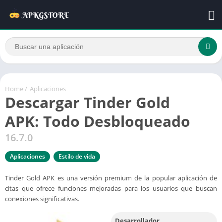
Home
/
Aplicaciones
Descargar Tinder Gold
APK: Todo Desbloqueado
16.7.0
Aplicaciones
Estilo de vida
Tinder Gold APK es una versión premium de la popular aplicación de
citas que ofrece funciones mejoradas para los usuarios que buscan
conexiones significativas.
Desarrollador