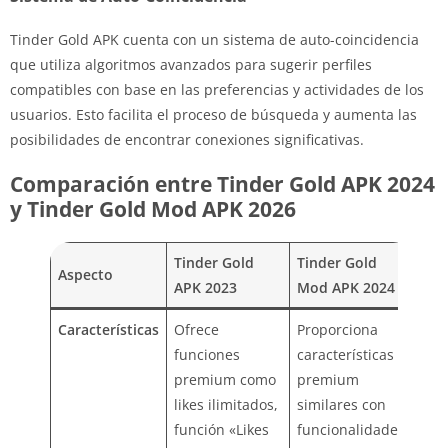
Tinder Gold APK cuenta con un sistema de auto-coincidencia
que utiliza algoritmos avanzados para sugerir perfiles
compatibles con base en las preferencias y actividades de los
usuarios. Esto facilita el proceso de búsqueda y aumenta las
posibilidades de encontrar conexiones significativas.
Comparación entre Tinder Gold APK 2024
y Tinder Gold Mod APK 2026
Tinder Gold
Tinder Gold
Aspecto
APK 2023
Mod APK 2024
Características
Ofrece
Proporciona
funciones
características
premium como
premium
likes ilimitados,
similares con
función «Likes
funcionalidades