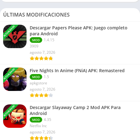
ÚLTIMAS MODIFICACIONES
ACTUALIZADO
Descargar Papers Please APK: Juego completo
para Android
1.4.15
MOD
3909
agosto 7, 2026
ACTUALIZADO
Five Nights In Anime (FNiA) APK: Remastered
1.5
MOD
apkgstore
agosto 7, 2026
ACTUALIZADO
Descargar Slayaway Camp 2 Mod APK Para
Android
4.35
MOD
Netflix Inc
agosto 7, 2026