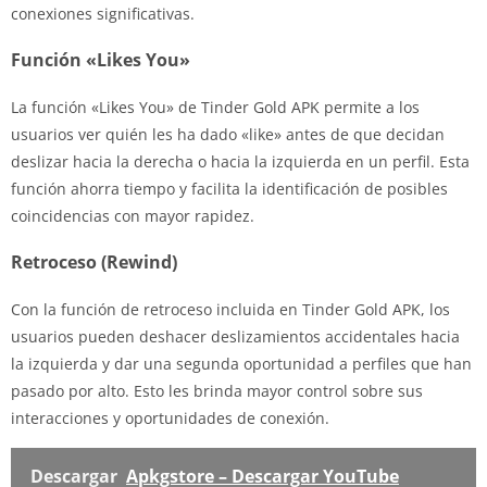
conexiones significativas.
Función «Likes You»
La función «Likes You» de Tinder Gold APK permite a los
usuarios ver quién les ha dado «like» antes de que decidan
deslizar hacia la derecha o hacia la izquierda en un perfil. Esta
función ahorra tiempo y facilita la identificación de posibles
coincidencias con mayor rapidez.
Retroceso (Rewind)
Con la función de retroceso incluida en Tinder Gold APK, los
usuarios pueden deshacer deslizamientos accidentales hacia
la izquierda y dar una segunda oportunidad a perfiles que han
pasado por alto. Esto les brinda mayor control sobre sus
interacciones y oportunidades de conexión.
Descargar
Apkgstore – Descargar YouTube