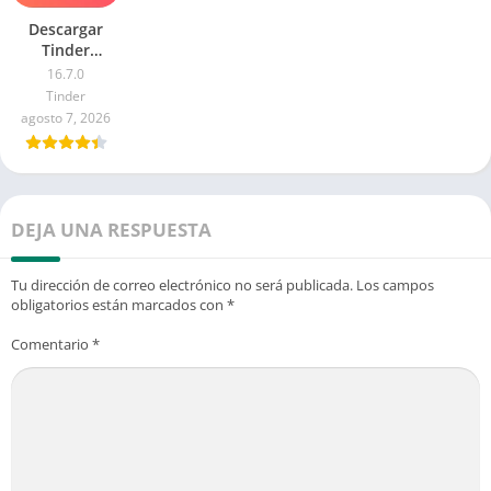
Descargar
Tinder
Premium APK
16.7.0
(Desbloqueado)
Tinder
Para Android
agosto 7, 2026
DEJA UNA RESPUESTA
Tu dirección de correo electrónico no será publicada.
Los campos
obligatorios están marcados con
*
Comentario
*