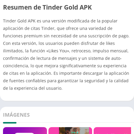
Resumen de Tinder Gold APK
Tinder Gold APK es una versión modificada de la popular
aplicación de citas Tinder, que ofrece una variedad de
funciones premium sin necesidad de una suscripción de pago.
Con esta versión, los usuarios pueden disfrutar de likes
ilimitados, la función «Likes You», retroceso, impulso mensual,
confirmación de lectura de mensajes y un sistema de auto-
coincidencia, lo que mejora significativamente su experiencia
de citas en la aplicación. Es importante descargar la aplicación
de fuentes confiables para garantizar la seguridad y la calidad
de la experiencia del usuario.
IMÁGENES