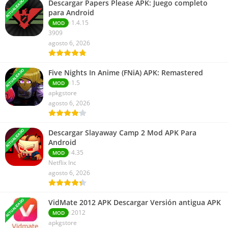
ACTUALIZADO
Descargar Papers Please APK: Juego completo
para Android
1.4.15
MOD
3909
agosto 6, 2026
ACTUALIZADO
Five Nights In Anime (FNiA) APK: Remastered
1.5
MOD
apkgstore
agosto 6, 2026
ACTUALIZADO
Descargar Slayaway Camp 2 Mod APK Para
Android
4.35
MOD
Netflix Inc
agosto 6, 2026
ACTUALIZADO
VidMate 2012 APK Descargar Versión antigua APK
2012
MOD
apkgstore