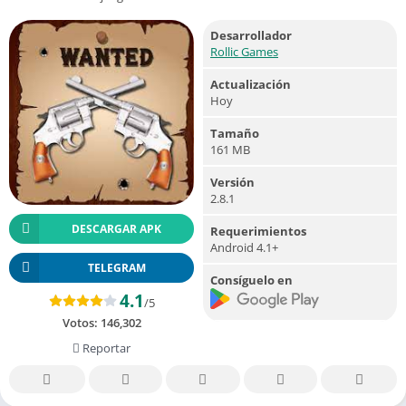
Desarrollador
Rollic Games
Actualización
Hoy
Tamaño
161 MB
Versión
2.8.1
DESCARGAR APK
Requerimientos
Android 4.1+
TELEGRAM
Consíguelo en
4.1
/5
Votos:
146,302
Reportar