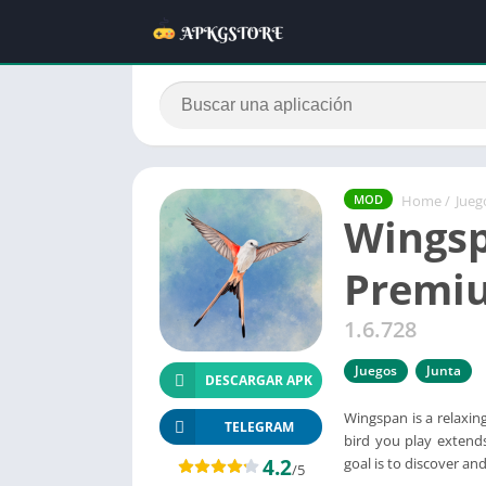
Home
/
Jueg
MOD
Wings
Premi
1.6.728
Juegos
Junta
DESCARGAR APK
Wingspan is a relaxin
TELEGRAM
bird you play extends
4.2
goal is to discover and
/5