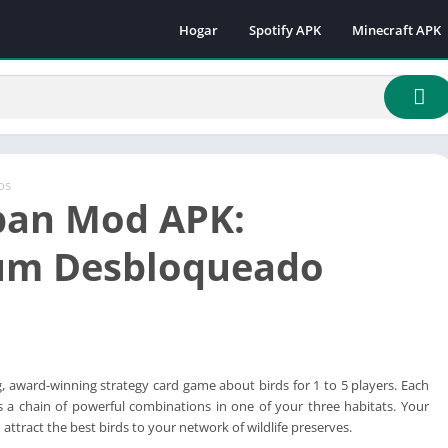
Hogar
Spotify APK
Minecraft APK
Minecraft 1.16.
Minecraft 1.18
Minecraft 1.18.
Minecraft 1.19.
Minecraft 1.19.
os
pan Mod APK:
Minecraft 1.19.
Minecraft 1.19.
um Desbloqueado
Minecraft 1.19.
Minecraft 1.19.
Minecraft 1.20.
Minecraft 1.21
g, award-winning strategy card game about birds for 1 to 5 players. Each
 a chain of powerful combinations in one of your three habitats. Your
 attract the best birds to your network of wildlife preserves.