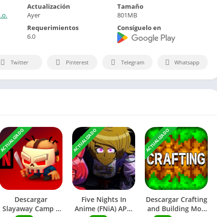
Actualización
Tamaño
.o.
Ayer
801MB
Requerimientos
Consíguelo en
6.0
Twitter
Pinterest
Telegram
Whatsapp
ACTUALIZADO
ACTUALIZADO
ACTUALIZADO
Descargar
Five Nights In
Descargar Crafting
Slayaway Camp 2
Anime (FNiA) APK:
and Building Mod