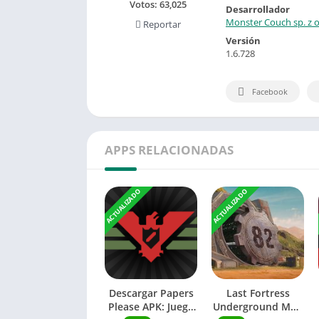
Votos:
63,025
Desarrollador
Monster Couch sp. z o
Reportar
Versión
1.6.728
Facebook
APPS RELACIONADAS
ACTUALIZADO
ACTUALIZADO
Descargar Papers
Last Fortress
Please APK: Juego
Underground Mod