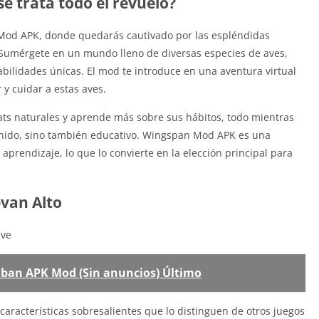
 trata todo el revuelo?
Mod APK, donde quedarás cautivado por las espléndidas
s. Sumérgete en un mundo lleno de diversas especies de aves,
abilidades únicas. El mod te introduce en una aventura virtual
 y cuidar a estas aves.
tats naturales y aprende más sobre sus hábitos, todo mientras
tenido, sino también educativo. Wingspan Mod APK es una
aprendizaje, lo que lo convierte en la elección principal para
evan Alto
ave
nban APK Mod (Sin anuncios) Último
racterísticas sobresalientes que lo distinguen de otros juegos