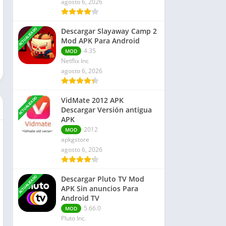
agosto 6, 2026
Finanzas
Libros y Referencias
ACTUALIZADO
Descargar Slayaway Camp 2
Rompecabezas
Mod APK Para Android
Negocio
4.35
MOD
Netflix Inc
agosto 6, 2026
ACTUALIZADO
VidMate 2012 APK
Descargar Versión antigua
APK
2012
MOD
apkgstore
agosto 6, 2026
ACTUALIZADO
Descargar Pluto TV Mod
APK Sin anuncios Para
Android TV
5.66.0
MOD
Pluto Inc.