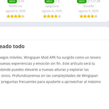
Mod APK Para
Remastered
APK Dinero
4.35
1.5
2.7.21.88
MOD
MOD
MOD
Android
ilimitado
Netflix Inc
apkgstore
GeneRe
agosto 6, 2026
agosto 6, 2026
agosto 6, 2026
eado todo
juegos móviles, Wingspan Mod APK ha surgido como un tesoro
evas experiencias y emoción sin fin. Este artículo será tu
donde puedes elevarte a nuevas alturas y explorar las
od único. Profundizaremos en las complejidades de Wingspan
y preguntas frecuentes para ayudarte a aprovechar al máximo