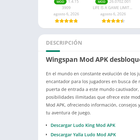
completo para
APK Última
1.4.15
26.0702.001
MOD
MOD
Android
versión
3909
LIFE IS A GAME LIMITED
agosto 6, 2026
agosto 6, 2026
DESCRIPCIÓN
Wingspan Mod APK desbloqu
En el mundo en constante evolución de los 
encantador para los jugadores en busca de nu
puerta de entrada a este mundo cautivador, 
posibilidades ilimitadas que ofrece este m
Mod APK, ofreciendo información, consejos 
tu aventura de juego.
Descargar Ludo King Mod APK
Descargar Yalla Ludo Mod APK