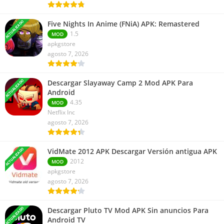
ACTUALIZADO
Five Nights In Anime (FNiA) APK: Remastered
1.5
MOD
apkgstore
agosto 7, 2026
ACTUALIZADO
Descargar Slayaway Camp 2 Mod APK Para
Android
4.35
MOD
Netflix Inc
agosto 7, 2026
ACTUALIZADO
VidMate 2012 APK Descargar Versión antigua APK
2012
MOD
apkgstore
agosto 7, 2026
ACTUALIZADO
Descargar Pluto TV Mod APK Sin anuncios Para
Android TV