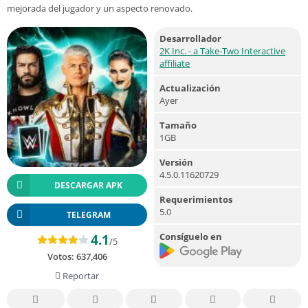
mejorada del jugador y un aspecto renovado.
Desarrollador
2K Inc. - a Take-Two Interactive
affiliate
Actualización
Ayer
Tamaño
1GB
Versión
4.5.0.11620729
DESCARGAR APK
Requerimientos
5.0
TELEGRAM
Consíguelo en
4.1
/5
Votos:
637,406
Reportar