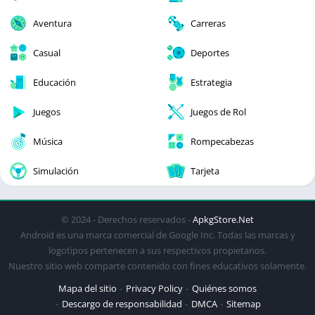
Aventura
Carreras
Casual
Deportes
Educación
Estrategia
Juegos
Juegos de Rol
Música
Rompecabezas
Simulación
Tarjeta
© 2024 - Derechos reservados -
ApkgStore.Net
Android es una marca comercial de Google Inc. Todas las marcas y
logotipos pertenecen a sus respectivos propietarios.
Nuestro sitio web comparte contenido con fines educativos solamente.
Mapa del sitio
Privacy Policy
Quiénes somos
Descargo de responsabilidad
DMCA
Sitemap