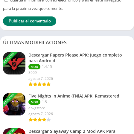
Guarda mi nombre, correo electrónico y web en este navegador
para la próxima vez que comente.
ÚLTIMAS MODIFICACIONES
ACTUALIZADO
Descargar Papers Please APK: Juego completo
para Android
1.4.15
MOD
3909
agosto 7, 2026
ACTUALIZADO
Five Nights In Anime (FNiA) APK: Remastered
1.5
MOD
apkgstore
agosto 7, 2026
Descargar Slayaway Camp 2 Mod APK Para