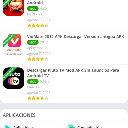
ACTUALIZADO
Android
4.35
MOD
Netflix Inc
agosto 7, 2026
ACTUALIZADO
VidMate 2012 APK Descargar Versión antigua APK
2012
MOD
apkgstore
agosto 7, 2026
ACTUALIZADO
Descargar Pluto TV Mod APK Sin anuncios Para
Android TV
5.66.0
MOD
Pluto Inc.
agosto 7, 2026
APLICACIONES
Aplicaciones
Comunicación