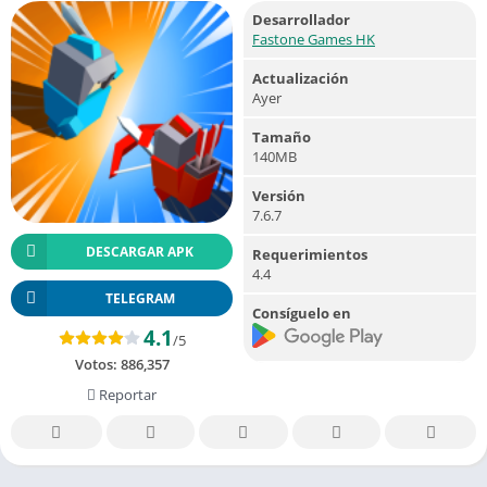
Desarrollador
Fastone Games HK
Actualización
Ayer
Tamaño
140MB
Versión
7.6.7
DESCARGAR APK
Requerimientos
4.4
TELEGRAM
Consíguelo en
4.1
/5
Votos:
886,357
Reportar