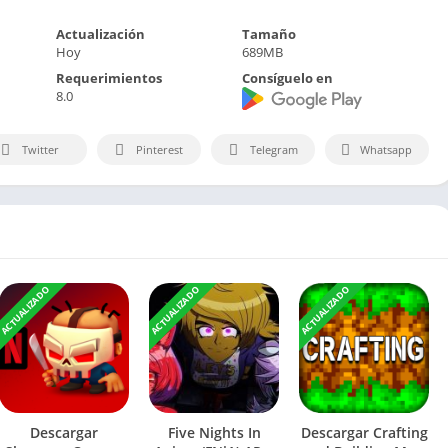
Actualización
Tamaño
Hoy
689MB
Requerimientos
Consíguelo en
8.0
Twitter
Pinterest
Telegram
Whatsapp
ACTUALIZADO
ACTUALIZADO
ACTUALIZADO
Descargar
Five Nights In
Descargar Crafting