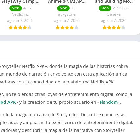
Slayaway Camp 2
Anime (FNiA) APK:
and Building Mod
Mod APK Para
Remastered
APK Dinero
4.35
1.5
2.7.21.88
MOD
MOD
MOD
Android
ilimitado
Netflix Inc
apkgstore
GeneRe
agosto 7, 2026
agosto 7, 2026
agosto 7, 2026
toryteller Netflix APK», donde la magia de las historias cobra
un mundo de narración envolvente con esta aplicación única
adoras con la comodidad de la plataforma Netflix APK.
er, no te pierdas otras joyas de entretenimiento digital, como la
Mod APK
» y la creación de tu propio acuario en «
Fishdom
«.
nte la magia narrativa de Storyteller. Descubre cómo estas
plorados y ampliarán tu experiencia de entretenimiento digital.
vadoras y descubrir la magia de la narrativa con Storyteller