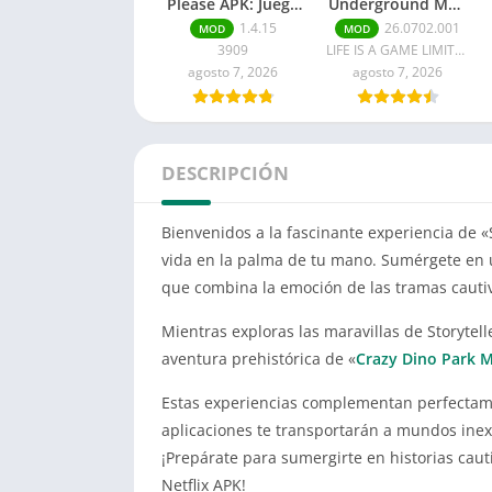
Please APK: Juego
Underground Mod
completo para
APK Última
1.4.15
26.0702.001
MOD
MOD
Android
versión
3909
LIFE IS A GAME LIMITED
agosto 7, 2026
agosto 7, 2026
DESCRIPCIÓN
Bienvenidos a la fascinante experiencia de «S
vida en la palma de tu mano. Sumérgete en 
que combina la emoción de las tramas cautiv
Mientras exploras las maravillas de Storytell
aventura prehistórica de «
Crazy Dino Park 
Estas experiencias complementan perfectame
aplicaciones te transportarán a mundos inex
¡Prepárate para sumergirte en historias cauti
Netflix APK!