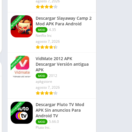
agosto 7, 2026
Finanzas
Libros y Referencias
ACTUALIZADO
Descargar Slayaway Camp 2
Rompecabezas
Mod APK Para Android
Negocio
4.35
MOD
Netflix Inc
agosto 7, 2026
ACTUALIZADO
VidMate 2012 APK
Descargar Versión antigua
APK
2012
MOD
apkgstore
agosto 7, 2026
ACTUALIZADO
Descargar Pluto TV Mod
APK Sin anuncios Para
Android TV
5.66.0
MOD
Pluto Inc.