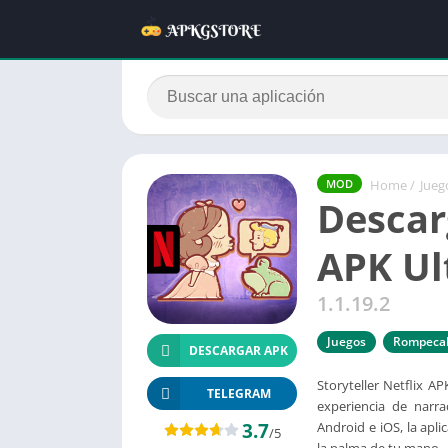
Home
/
Jueg
MOD
Descar
APK Ul
1.1.19.2
Juegos
Rompeca
DESCARGAR APK
Storyteller Netflix A
TELEGRAM
experiencia de narr
3.7
Android e iOS, la apl
/5
la palma de tu mano.