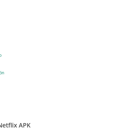
o
ión
Netflix APK