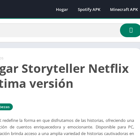
Hogar
Spotify APK
Minecraft APK
Minecraft 1.16.
Minecraft 1.18
Minecraft 1.18.
Minecraft 1.19.
Minecraft 1.19.
os
gar Storyteller Netflix
Minecraft 1.19.
Minecraft 1.19.
tima versión
Minecraft 1.19.
Minecraft 1.19.
Minecraft 1.20.
bezas
Minecraft 1.21
PK redefine la forma en que disfrutamos de las historias, ofreciendo una
ación de cuentos enriquecedora y emocionante. Disponible para PC,
icación brinda acceso a una amplia variedad de historias cautivadoras en