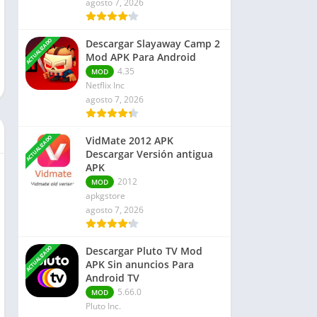
agosto 7, 2026
Finanzas
Libros y Referencias
ACTUALIZADO
Descargar Slayaway Camp 2
Rompecabezas
Mod APK Para Android
Negocio
4.35
MOD
Netflix Inc
agosto 7, 2026
ACTUALIZADO
VidMate 2012 APK
Descargar Versión antigua
APK
2012
MOD
apkgstore
agosto 7, 2026
ACTUALIZADO
Descargar Pluto TV Mod
APK Sin anuncios Para
Android TV
5.66.0
MOD
Pluto Inc.