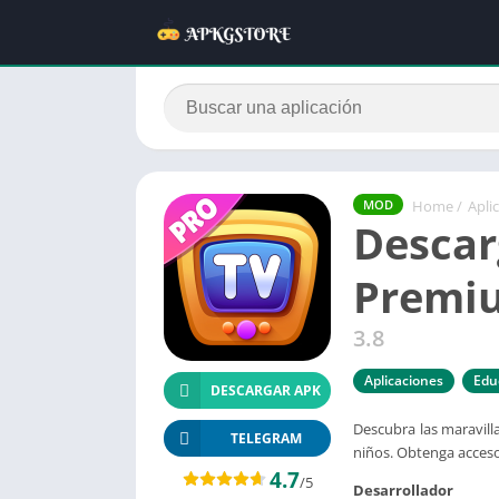
Home
/
Apli
MOD
Descar
Premiu
3.8
Aplicaciones
Edu
DESCARGAR APK
Descubra las maravill
TELEGRAM
niños. Obtenga acceso
4.7
/5
Desarrollador