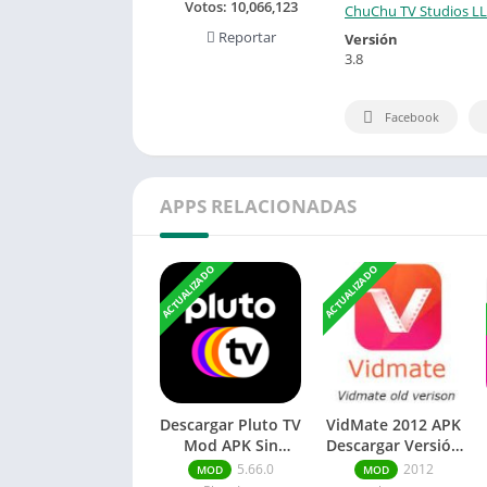
Votos:
10,066,123
ChuChu TV Studios L
Reportar
Versión
3.8
Facebook
APPS RELACIONADAS
ACTUALIZADO
ACTUALIZADO
Descargar Pluto TV
VidMate 2012 APK
Mod APK Sin
Descargar Versión
anuncios Para
antigua APK
5.66.0
2012
MOD
MOD
Android TV