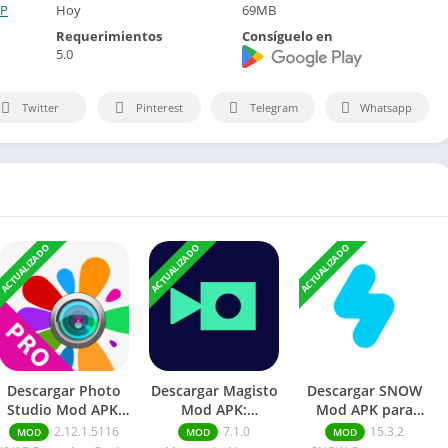
LP
Hoy
69MB
Requerimientos
Consíguelo en
5.0
Twitter
Pinterest
Telegram
Whatsapp
ACTUALIZADO
ACTUALIZADO
ACTUALIZADO
Descargar Photo
Descargar Magisto
Descargar SNOW
Studio Mod APK:
Mod APK:
Mod APK para
Premium
Premium
Android/iOS
2.12.1.5116
7.1.0
15.3.2
MOD
MOD
MOD
dDesbloqueado
desbloqueado