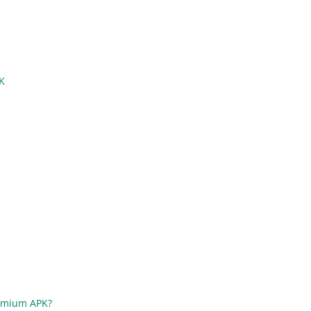
K
remium APK?