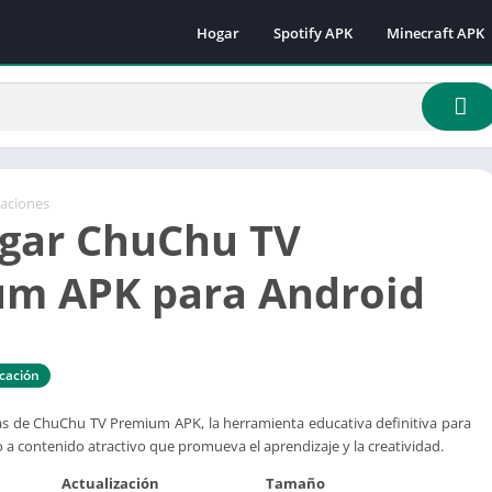
Hogar
Spotify APK
Minecraft APK
Minecraft 1.16.
Minecraft 1.18
Minecraft 1.18.
Minecraft 1.19.
Minecraft 1.19.
caciones
gar ChuChu TV
Minecraft 1.19.
Minecraft 1.19.
m APK para Android
Minecraft 1.19.
Minecraft 1.19.
Minecraft 1.20.
cación
Minecraft 1.21
as de ChuChu TV Premium APK, la herramienta educativa definitiva para
 a contenido atractivo que promueva el aprendizaje y la creatividad.
Actualización
Tamaño