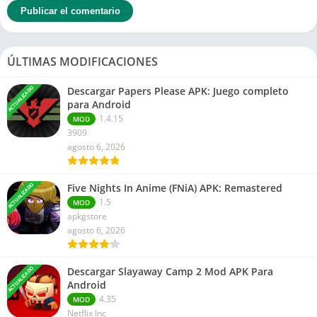
ÚLTIMAS MODIFICACIONES
ACTUALIZADO
Descargar Papers Please APK: Juego completo
para Android
1.4.15
MOD
3909
agosto 6, 2026
ACTUALIZADO
Five Nights In Anime (FNiA) APK: Remastered
1.5
MOD
apkgstore
agosto 6, 2026
ACTUALIZADO
Descargar Slayaway Camp 2 Mod APK Para
Android
4.35
MOD
Netflix Inc