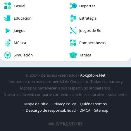
Casual
Deportes
Educación
Estrategia
Juegos
Juegos de Rol
Música
Rompecabezas
Simulación
Tarjeta
© 2024 - Derechos reservados -
ApkgStore.Net
Android es una marca comercial de Google Inc. Todas las marcas y
logotipos pertenecen a sus respectivos propietarios.
Nuestro sitio web comparte contenido con fines educativos solamente.
Mapa del sitio
Privacy Policy
Quiénes somos
Descargo de responsabilidad
DMCA
Sitemap