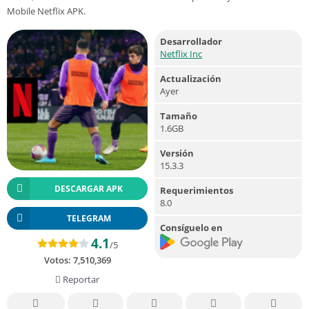
Mobile Netflix APK.
Desarrollador
Netflix Inc
Actualización
Ayer
Tamaño
1.6GB
Versión
15.3.3
DESCARGAR APK
Requerimientos
8.0
TELEGRAM
Consíguelo en
4.1
/5
Votos:
7,510,369
Reportar