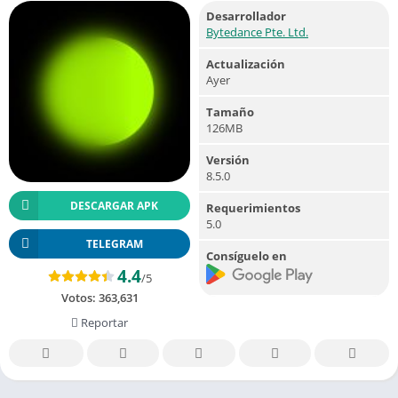
Desarrollador
Bytedance Pte. Ltd.
Actualización
Ayer
Tamaño
126MB
Versión
8.5.0
DESCARGAR APK
Requerimientos
5.0
TELEGRAM
Consíguelo en
4.4
/5
Votos:
363,631
Reportar