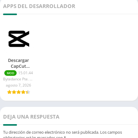
APPS DEL DESARROLLADOR
Descargar
CapCut
Premium APK
15.01.44
MOD
Pro
Bytedance Pte. Ltd.
desbloqueado
agosto 7, 2026
DEJA UNA RESPUESTA
Tu dirección de correo electrónico no será publicada.
Los campos
obligatorios están marcados con
*