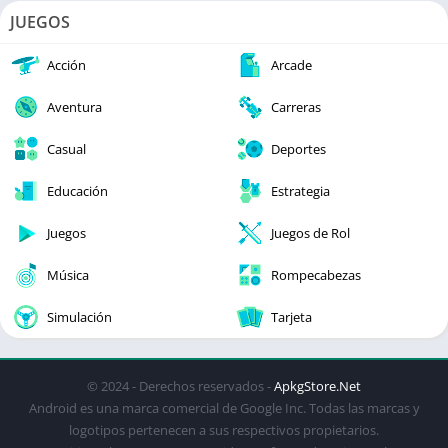
JUEGOS
Acción
Arcade
Aventura
Carreras
Casual
Deportes
Educación
Estrategia
Juegos
Juegos de Rol
Música
Rompecabezas
Simulación
Tarjeta
© 2024 - Derechos reservados -
ApkgStore.Net
Android es una marca comercial de Google Inc. Todas las marcas y
logotipos pertenecen a sus respectivos propietarios.