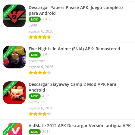
ACTUALIZADO
Descargar Papers Please APK: Juego completo
para Android
1.4.15
MOD
3909
agosto 6, 2026
ACTUALIZADO
Five Nights In Anime (FNiA) APK: Remastered
1.5
MOD
apkgstore
agosto 6, 2026
ACTUALIZADO
Descargar Slayaway Camp 2 Mod APK Para
Android
4.35
MOD
Netflix Inc
agosto 6, 2026
ACTUALIZADO
VidMate 2012 APK Descargar Versión antigua APK
2012
MOD