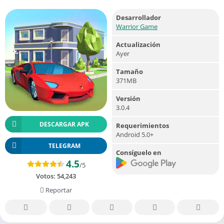
Desarrollador
Warrior Game
Actualización
Ayer
Tamaño
371MB
Versión
3.0.4
DESCARGAR APK
Requerimientos
Android 5.0+
TELEGRAM
Consíguelo en
4.5
/5
Votos:
54,243
Reportar