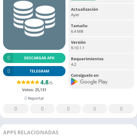
Actualización
Ayer
Tamaño
6.4 MB
Versión
9.10.1.1
DESCARGAR APK
Requerimientos
4.2
TELEGRAM
Consíguelo en
4.8
/5
Votos:
25,131
Reportar
APPS RELACIONADAS