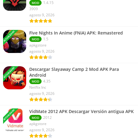
1.4.15
MOD
3909
agosto 9, 2026
ACTUALIZADO
Five Nights In Anime (FNiA) APK: Remastered
1.5
MOD
apkgstore
agosto 9, 2026
ACTUALIZADO
Descargar Slayaway Camp 2 Mod APK Para
Android
4.35
MOD
Netflix Inc
agosto 9, 2026
ACTUALIZADO
VidMate 2012 APK Descargar Versión antigua APK
2012
MOD
apkgstore
agosto 9, 2026