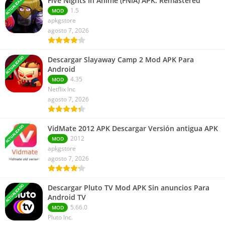
ACTUALIZADO
Five Nights In Anime (FNiA) APK: Remastered
1.5
MOD
apkgstore
agosto 7, 2026
ACTUALIZADO
Descargar Slayaway Camp 2 Mod APK Para
Android
4.35
MOD
Netflix Inc
agosto 7, 2026
ACTUALIZADO
VidMate 2012 APK Descargar Versión antigua APK
2012
MOD
apkgstore
agosto 7, 2026
ACTUALIZADO
Descargar Pluto TV Mod APK Sin anuncios Para
Android TV
5.66.0
MOD
Pluto Inc.