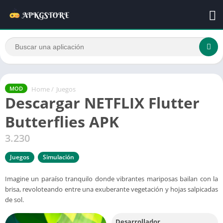
Home
/
Juegos
MOD
Descargar NETFLIX Flutter
Butterflies APK
3.230
Juegos
Simulación
Imagine un paraíso tranquilo donde vibrantes mariposas bailan con la
brisa, revoloteando entre una exuberante vegetación y hojas salpicadas
de sol.
Desarrollador