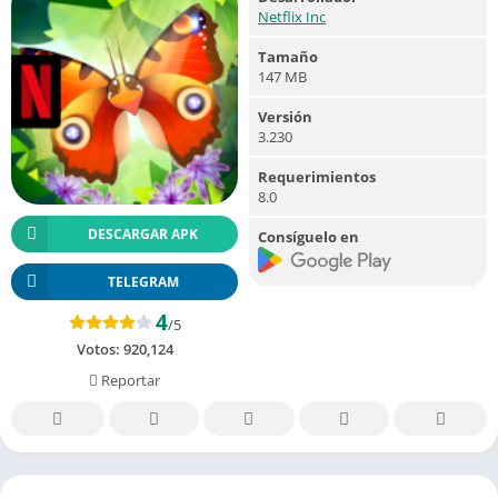
Netflix Inc
Tamaño
147 MB
Versión
3.230
Requerimientos
8.0
DESCARGAR APK
Consíguelo en
TELEGRAM
4
/5
Votos:
920,124
Reportar