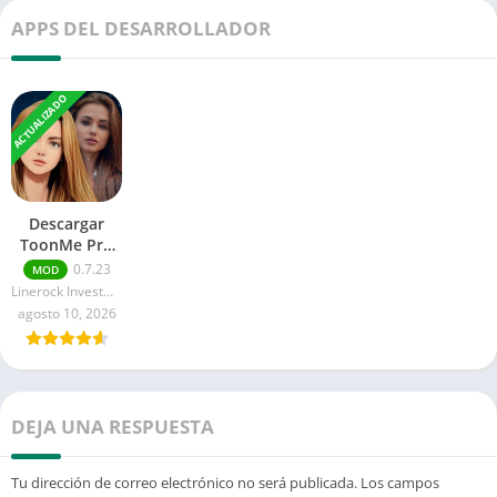
APPS DEL DESARROLLADOR
ACTUALIZADO
Descargar
ToonMe Pro
APK para
0.7.23
MOD
Android
Linerock Investments LTD
agosto 10, 2026
DEJA UNA RESPUESTA
Tu dirección de correo electrónico no será publicada.
Los campos