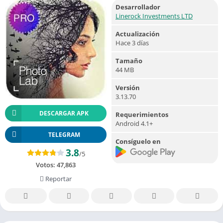
Desarrollador
Linerock Investments LTD
Actualización
Hace 3 días
Tamaño
44 MB
Versión
3.13.70
DESCARGAR APK
Requerimientos
Android 4.1+
TELEGRAM
Consíguelo en
3.8
/5
Votos:
47,863
Reportar