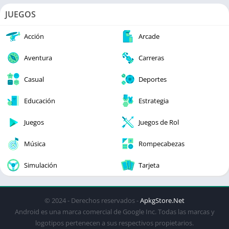
JUEGOS
Acción
Arcade
Aventura
Carreras
Casual
Deportes
Educación
Estrategia
Juegos
Juegos de Rol
Música
Rompecabezas
Simulación
Tarjeta
© 2024 - Derechos reservados -
ApkgStore.Net
Android es una marca comercial de Google Inc. Todas las marcas y
logotipos pertenecen a sus respectivos propietarios.