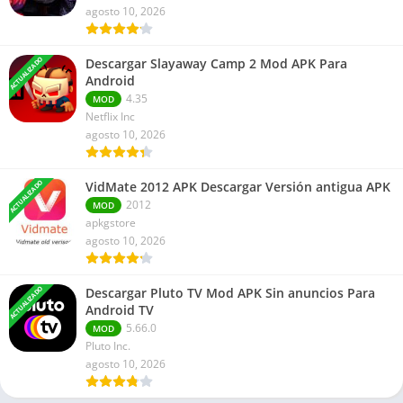
agosto 10, 2026
ACTUALIZADO
Descargar Slayaway Camp 2 Mod APK Para
Android
4.35
MOD
Netflix Inc
agosto 10, 2026
ACTUALIZADO
VidMate 2012 APK Descargar Versión antigua APK
2012
MOD
apkgstore
agosto 10, 2026
ACTUALIZADO
Descargar Pluto TV Mod APK Sin anuncios Para
Android TV
5.66.0
MOD
Pluto Inc.
agosto 10, 2026