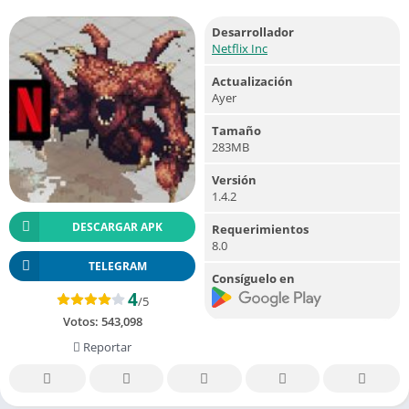
Desarrollador
Netflix Inc
Actualización
Ayer
Tamaño
283MB
Versión
1.4.2
DESCARGAR APK
Requerimientos
8.0
TELEGRAM
Consíguelo en
4
/5
Votos:
543,098
Reportar