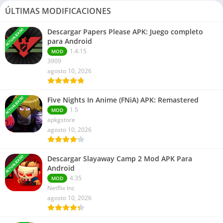
ÚLTIMAS MODIFICACIONES
ACTUALIZADO
Descargar Papers Please APK: Juego completo
para Android
1.4.15
MOD
3909
agosto 10, 2026
ACTUALIZADO
Five Nights In Anime (FNiA) APK: Remastered
1.5
MOD
apkgstore
agosto 10, 2026
ACTUALIZADO
Descargar Slayaway Camp 2 Mod APK Para
Android
4.35
MOD
Netflix Inc
agosto 10, 2026