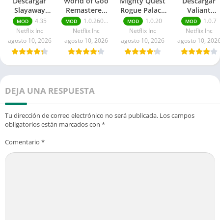
Descargar
World of Goo
Mighty Quest
Descargar
Slayaway
Remastered
Rogue Palace
Valiant
Camp 2 Mod
Mod APK:
APK: Dinero
Hearts:
4.35
1.0.26061618
1.0.20
1.0.7
MOD
MOD
MOD
MOD
APK Para
Todo
ilimitado
Coming Hom
Netflix Inc
Netflix Inc
Netflix Inc
Netflix Inc
Android
desbloqueado
Mod APK
agosto 10, 2026
agosto 10, 2026
agosto 10, 2026
agosto 10, 202
Ultima versió
DEJA UNA RESPUESTA
Tu dirección de correo electrónico no será publicada.
Los campos
obligatorios están marcados con
*
Comentario
*