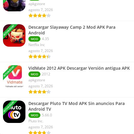
apkgstore
agosto 7, 2026
ACTUALIZADO
Descargar Slayaway Camp 2 Mod APK Para
Android
4.35
MOD
Netflix Inc
agosto 7, 2026
ACTUALIZADO
VidMate 2012 APK Descargar Versión antigua APK
2012
MOD
apkgstore
agosto 7, 2026
ACTUALIZADO
Descargar Pluto TV Mod APK Sin anuncios Para
Android TV
5.66.0
MOD
Pluto Inc.
agosto 7, 2026