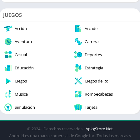
JUEGOS
Acción
Arcade
Aventura
Carreras
Casual
Deportes
Educación
Estrategia
Juegos
Juegos de Rol
Música
Rompecabezas
Simulación
Tarjeta
© 2024 - Derechos reservados -
ApkgStore.Net
Android es una marca comercial de Google Inc. Todas las marcas y