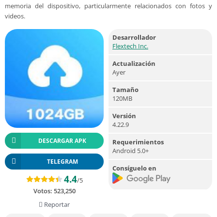
memoria del dispositivo, particularmente relacionados con fotos y
videos.
Desarrollador
Flextech Inc.
Actualización
Ayer
Tamaño
120MB
Versión
4.22.9
DESCARGAR APK
Requerimientos
Android 5.0+
TELEGRAM
Consíguelo en
4.4
/5
Votos:
523,250
Reportar