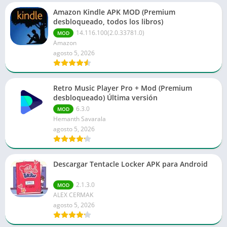
Amazon Kindle APK MOD (Premium
desbloqueado, todos los libros)
14.116.100(2.0.33781.0)
MOD
Amazon
agosto 5, 2026
Retro Music Player Pro + Mod (Premium
desbloqueado) Última versión
6.3.0
MOD
Hemanth Savarala
agosto 5, 2026
Descargar Tentacle Locker APK para Android
2.1.3.0
MOD
ALEX CERMAK
agosto 5, 2026