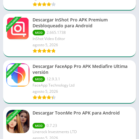
ACTUALIZADO
Descargar InShot Pro APK Premium
Desbloqueado para Android
2.665.1738
MOD
InShot Video Editor
agosto 5, 2026
ACTUALIZADO
Descargar FaceApp Pro APK Mediafire Ultima
versión
12.9.3.1
MOD
FaceApp Technology Ltd
agosto 5, 2026
ACTUALIZADO
Descargar ToonMe Pro APK para Android
0.7.23
MOD
Linerock Investments LTD
agosto 5, 2026