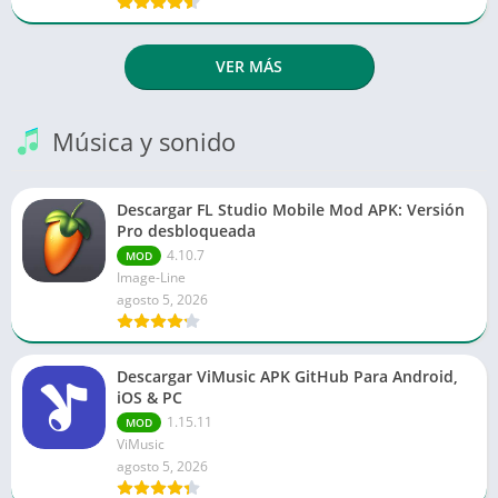
VER MÁS
Música y sonido
Descargar FL Studio Mobile Mod APK: Versión
Pro desbloqueada
4.10.7
MOD
Image-Line
agosto 5, 2026
Descargar ViMusic APK GitHub Para Android,
iOS & PC
1.15.11
MOD
ViMusic
agosto 5, 2026