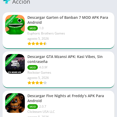
Acción
ACTUALIZADO
Descargar Garten of Banban 7 MOD APK Para
Android
1.0
MOD
Euphoric Brothers Games
agosto 5, 2026
ACTUALIZADO
Descargar GTA Mzansi APK: Kasi Vibes, Sin
contraseña
4.0.9f
MOD
Rockstar Games
agosto 5, 2026
ACTUALIZADO
Descargar Five Nights at Freddy’s APK Para
Android
2.0.7
MOD
Clickteam USA LLC
agosto 5, 2026