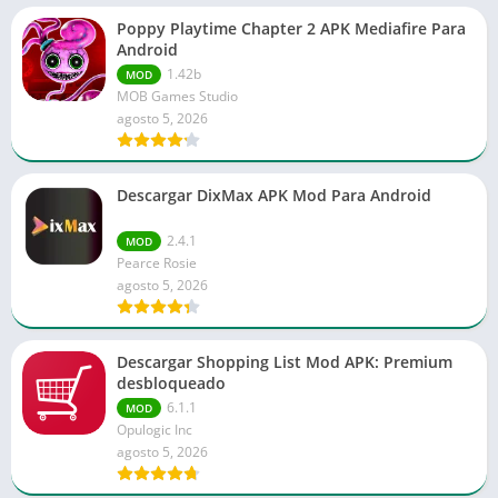
Poppy Playtime Chapter 2 APK Mediafire Para
Android
1.42b
MOD
MOB Games Studio
agosto 5, 2026
Descargar DixMax APK Mod Para Android
2.4.1
MOD
Pearce Rosie
agosto 5, 2026
Descargar Shopping List Mod APK: Premium
desbloqueado
6.1.1
MOD
Opulogic Inc
agosto 5, 2026