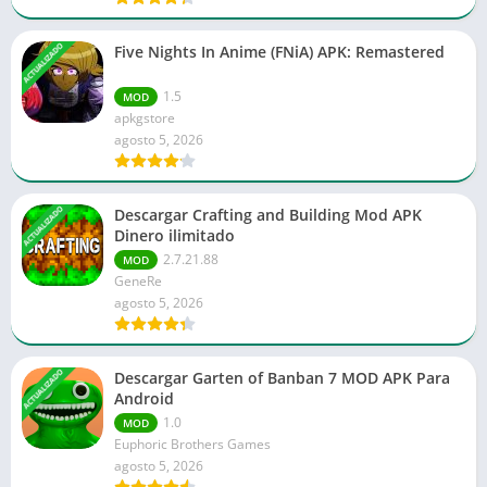
ACTUALIZADO
Five Nights In Anime (FNiA) APK: Remastered
1.5
MOD
apkgstore
agosto 5, 2026
ACTUALIZADO
Descargar Crafting and Building Mod APK
Dinero ilimitado
2.7.21.88
MOD
GeneRe
agosto 5, 2026
ACTUALIZADO
Descargar Garten of Banban 7 MOD APK Para
Android
1.0
MOD
Euphoric Brothers Games
agosto 5, 2026