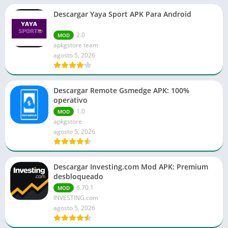
Descargar Yaya Sport APK Para Android
2.0
MOD
apkgstore team
agosto 5, 2026
Descargar Remote Gsmedge APK: 100%
operativo
1.0
MOD
apkgstore
agosto 5, 2026
Descargar Investing.com Mod APK: Premium
desbloqueado
6.70.1
MOD
INVESTING.com
agosto 5, 2026