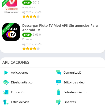
ACTUALIZADO
2012
MOD
apkgstore
agosto 7, 2026
ACTUALIZADO
Descargar Pluto TV Mod APK Sin anuncios Para
Android TV
5.66.0
MOD
Pluto Inc.
agosto 7, 2026
APLICACIONES
Aplicaciones
Comunicación
Diseño artístico
Editor de video
Educación
Entretenimiento
Estilo de vida
Finanzas