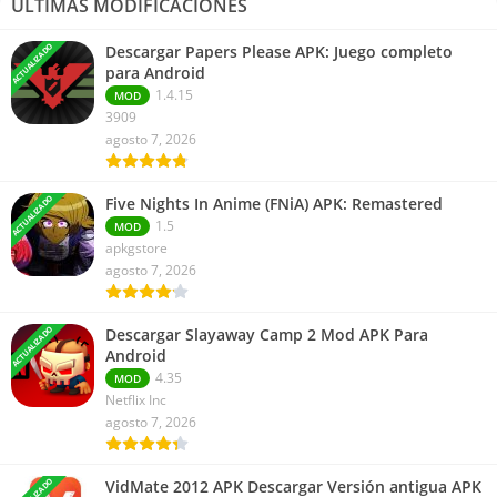
ÚLTIMAS MODIFICACIONES
ACTUALIZADO
Descargar Papers Please APK: Juego completo
para Android
1.4.15
MOD
3909
agosto 7, 2026
ACTUALIZADO
Five Nights In Anime (FNiA) APK: Remastered
1.5
MOD
apkgstore
agosto 7, 2026
ACTUALIZADO
Descargar Slayaway Camp 2 Mod APK Para
Android
4.35
MOD
Netflix Inc
agosto 7, 2026
VidMate 2012 APK Descargar Versión antigua APK