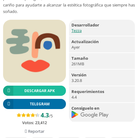
cariño para ayudarte a alcanzar la estética fotográfica que siempre has
soñado.
Desarrollador
Tezza
Actualización
Ayer
Tamaño
261MB
Versión
3.20.8
DESCARGAR APK
Requerimientos
4.4
TELEGRAM
Consíguelo en
4.3
/5
Votos:
23,412
Reportar