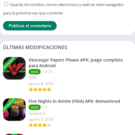
Guarda mi nombre, correo electrónico y web en este navegador
para la próxima vez que comente.
ÚLTIMAS MODIFICACIONES
ACTUALIZADO
Descargar Papers Please APK: Juego completo
para Android
1.4.15
MOD
3909
agosto 8, 2026
ACTUALIZADO
Five Nights In Anime (FNiA) APK: Remastered
1.5
MOD
apkgstore
agosto 8, 2026