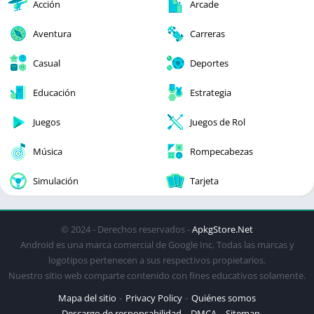
Acción
Arcade
Aventura
Carreras
Casual
Deportes
Educación
Estrategia
Juegos
Juegos de Rol
Música
Rompecabezas
Simulación
Tarjeta
© 2024 - Derechos reservados -
ApkgStore.Net
Android es una marca comercial de Google Inc. Todas las marcas y
logotipos pertenecen a sus respectivos propietarios.
Nuestro sitio web comparte contenido con fines educativos solamente.
Mapa del sitio
Privacy Policy
Quiénes somos
Descargo de responsabilidad
DMCA
Sitemap