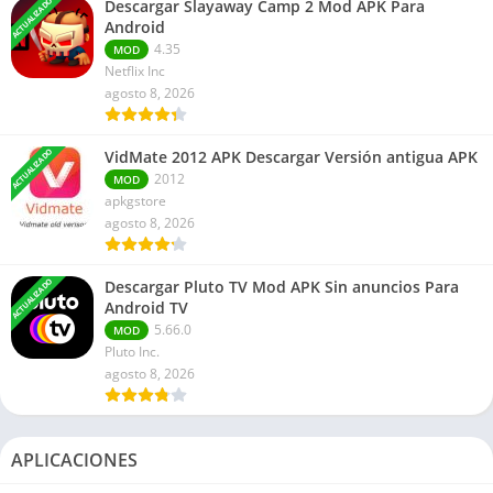
ACTUALIZADO
Descargar Slayaway Camp 2 Mod APK Para
Android
4.35
MOD
Netflix Inc
agosto 8, 2026
ACTUALIZADO
VidMate 2012 APK Descargar Versión antigua APK
2012
MOD
apkgstore
agosto 8, 2026
ACTUALIZADO
Descargar Pluto TV Mod APK Sin anuncios Para
Android TV
5.66.0
MOD
Pluto Inc.
agosto 8, 2026
APLICACIONES