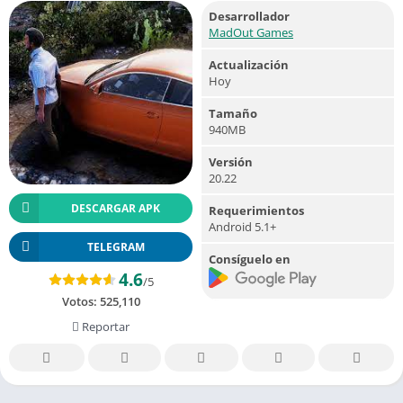
Desarrollador
MadOut Games
Actualización
Hoy
Tamaño
940MB
Versión
20.22
DESCARGAR APK
Requerimientos
Android 5.1+
TELEGRAM
Consíguelo en
4.6
/5
Votos:
525,110
Reportar